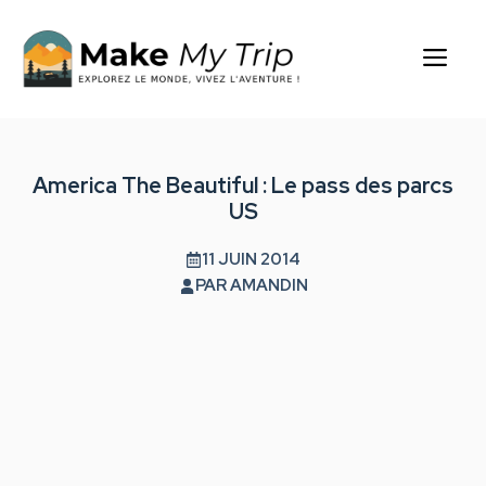
Aller
au
Me
contenu
America The Beautiful : Le pass des parcs
US
11 JUIN 2014
PAR
AMANDIN