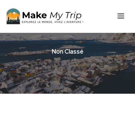
Aller
au
Me
contenu
Non Classé
/