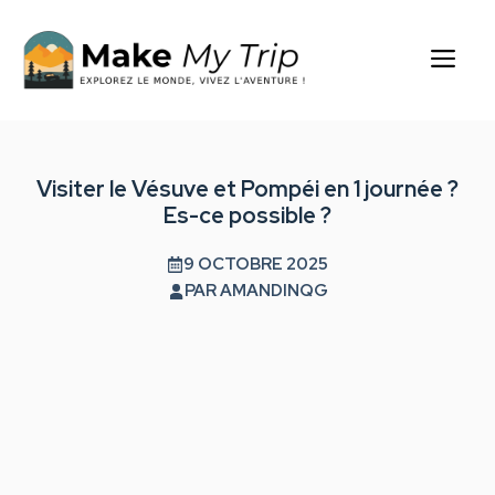
Aller
au
Me
contenu
Visiter le Vésuve et Pompéi en 1 journée ?
Es-ce possible ?
9 OCTOBRE 2025
PAR
AMANDINQG