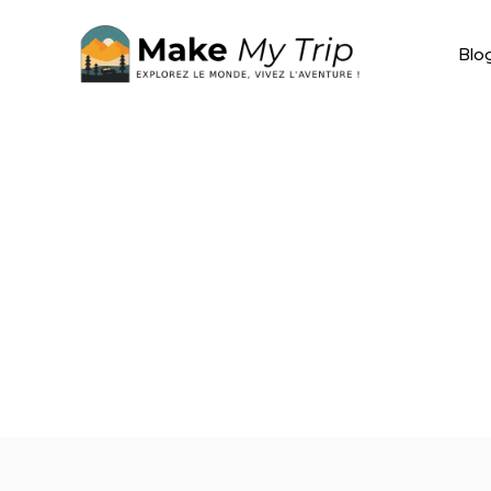
Aller
au
Blo
contenu