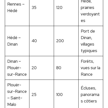
Hédé,
Rennes –
35
120
prairies
Hédé
verdoyant
es
Port de
Hédé –
Dinan,
40
200
Dinan
villages
typiques
Dinan –
Forêts,
Plouër-
20
80
vues sur la
sur-Rance
Rance
Plouër-
Écluses,
sur-Rance
25
100
panorama
– Saint-
s côtiers
Malo