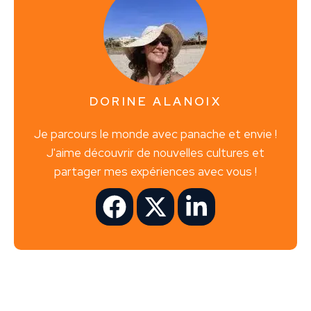
DORINE ALANOIX
Je parcours le monde avec panache et envie !
J'aime découvrir de nouvelles cultures et
partager mes expériences avec vous !