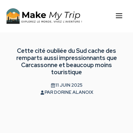
Aller
au
Me
contenu
Cette cité oubliée du Sud cache des
remparts aussi impressionnants que
Carcassonne et beaucoup moins
touristique
11 JUIN 2025
PAR
DORINE ALANOIX