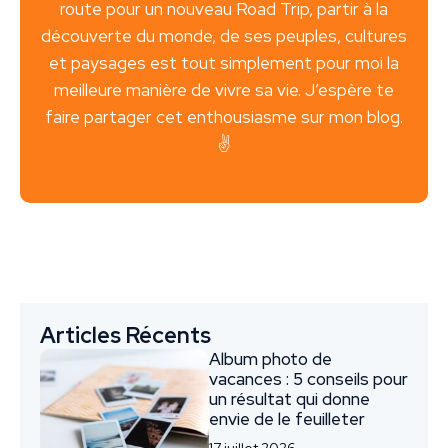
route pour un nouveau Road Trip, partir à la
découverte du monde, de ses peuples, cultures
et paysages est tout simplement pour moi la
meilleure manière de vivre sa vie. J’espère te
faire partager cet enthousiasme sur mon blog.
✌️
Articles Récents
Album photo de
vacances : 5 conseils pour
un résultat qui donne
envie de le feuilleter
17 juillet 2026