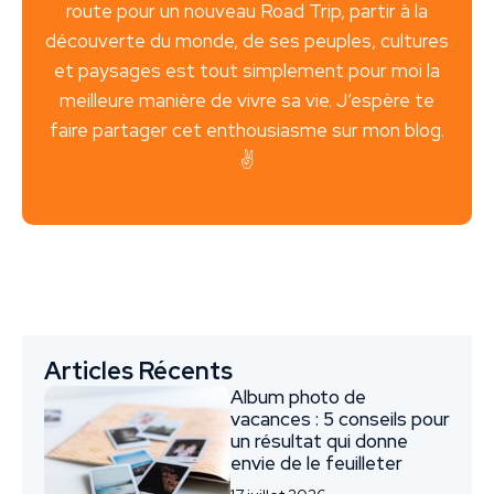
route pour un nouveau Road Trip, partir à la
découverte du monde, de ses peuples, cultures
et paysages est tout simplement pour moi la
meilleure manière de vivre sa vie. J’espère te
faire partager cet enthousiasme sur mon blog.
✌️
Articles Récents
Album photo de
vacances : 5 conseils pour
un résultat qui donne
envie de le feuilleter