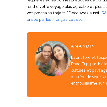
rendre votre voyage plus agréable et plus sûr
vos prochains trajets ?Découvrez aussi :
Rév
prisée par les Français cet été !
AMANDIN
Esprit libre et touj
Road Trip, partir à
cultures et paysage
manière de vivre sa 
enthousiasme sur m