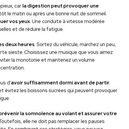
opieux, car
la digestion peut provoquer une
 tôt le matin ou après une bonne nuit de sommeil.
guer vos yeux
. Une conduite à vitesse modérée
lles et de réduire la fatigue.
les deux heures
. Sortez du véhicule, marchez un peu,
courte sieste. Choisissez une musique que vous aimez
 éviter la monotonie et maintenez un volume
centration.
us d’
avoir suffisamment dormi avant de partir
.
 et évitez les boissons sucrées qui peuvent provoquer
igue.
prévenir la somnolence au volant et assurer votre
 Toutefois, elle ne doit pas remplacer les pauses
uite. En combinant ces stratégies, vous pouvez