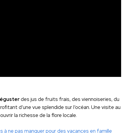
déguster
des jus de fruits frais, des viennoiseries, du
profitant d’une vue splendide sur l’océan. Une visite au
rir la richesse de la flore locale.
es à ne pas manquer pour des vacances en famille