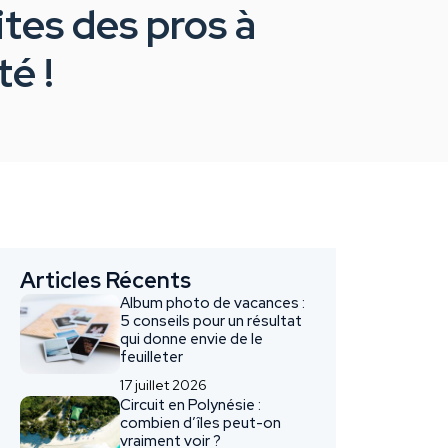
ites des pros à
é !
Articles Récents
Album photo de vacances :
5 conseils pour un résultat
qui donne envie de le
feuilleter
17 juillet 2026
Circuit en Polynésie :
combien d’îles peut-on
vraiment voir ?