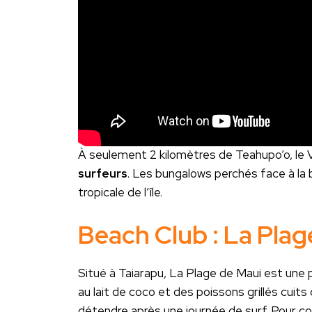
À seulement 2 kilomètres de Teahupo’o, le
surfeurs
. Les bungalows perchés face à la
tropicale de l’île.
Beach Club : La Plag
Situé à Taiarapu, La Plage de Maui est une p
au lait de coco et des poissons grillés cuits
détendre après une journée de surf. Pour co