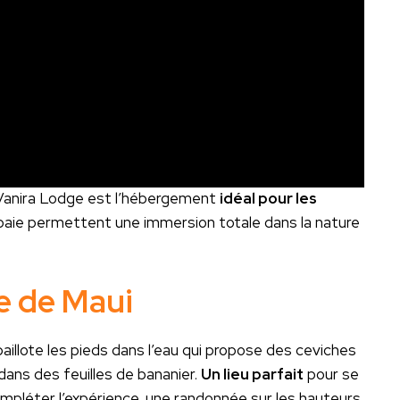
 Vanira Lodge est l’hébergement
idéal pour les
 baie permettent une immersion totale dans la nature
e de Maui
aillote les pieds dans l’eau qui propose des ceviches
 dans des feuilles de bananier.
Un lieu parfait
pour se
mpléter l’expérience, une randonnée sur les hauteurs