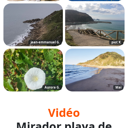
jean-emmanuel G.
piot K.
Aurora G.
Mai
Vidéo
Mirador playa de