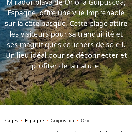
Mirador playa de Orio, à Guipuscoa,
Espagne, offre une vue imprenable
sur la côte basque. Cette plage attire
les visiteurs pour sa tranquillité et
ses magnifiques couchers de soleil.
Un lieu idéal pour se déconnecter et
profiter de la nature.
Plages
Espagne
Guipuscoa
Orio