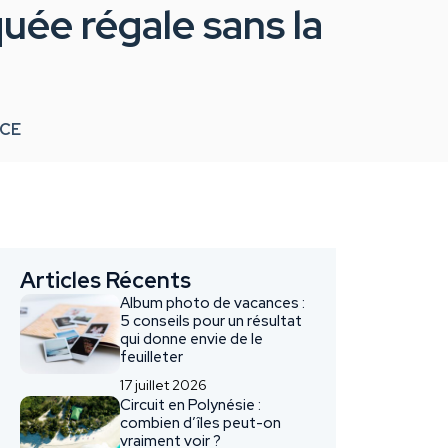
uée régale sans la
NCE
Articles Récents
Album photo de vacances :
5 conseils pour un résultat
qui donne envie de le
feuilleter
17 juillet 2026
Circuit en Polynésie :
combien d’îles peut-on
vraiment voir ?