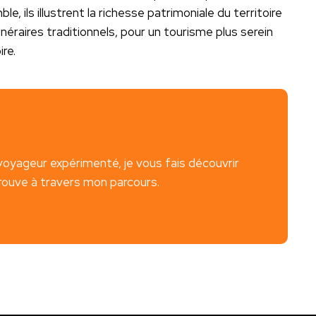
e, ils illustrent la richesse patrimoniale du territoire
néraires traditionnels, pour un tourisme plus serein
ire.
voyageur expérimenté, je vous fais découvrir
trouve à travers mon parcours.