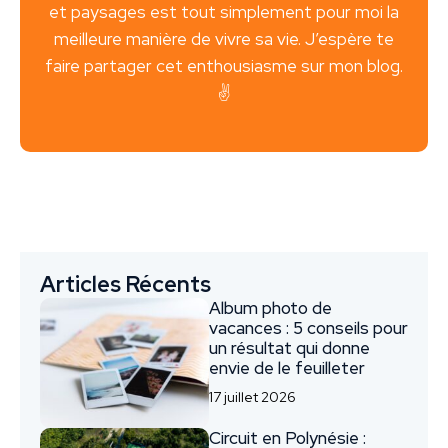
et paysages est tout simplement pour moi la
meilleure manière de vivre sa vie. J’espère te
faire partager cet enthousiasme sur mon blog.
✌️
Articles Récents
Album photo de
vacances : 5 conseils pour
un résultat qui donne
envie de le feuilleter
17 juillet 2026
Circuit en Polynésie :