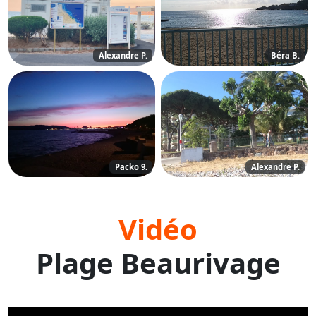
Alexandre P.
Béra B.
Packo 9.
Alexandre P.
Vidéo
Plage Beaurivage