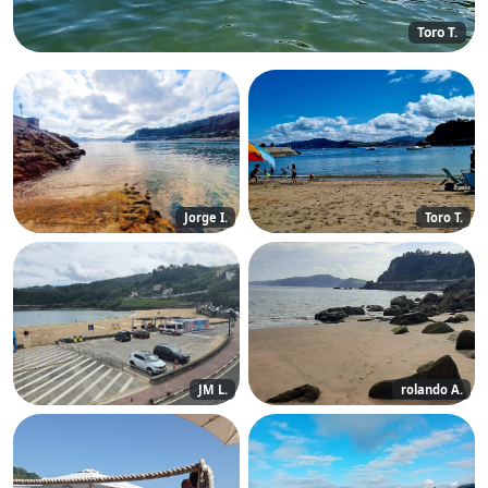
Toro T.
Jorge I.
Toro T.
JM L.
rolando A.