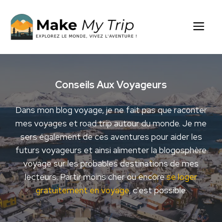
Aller
au
Me
contenu
Conseils Aux Voyageurs
Dans mon blog voyage, je ne fait pas que raconter
mes voyages et road trip autour du monde. Je me
sers également de ces aventures pour aider les
futurs voyageurs et ainsi alimenter la blogosphère
voyage sur les probables destinations de mes
lecteurs. Partir moins cher ou encore
se loger
gratuitement en voyage
, c'est possible.
/